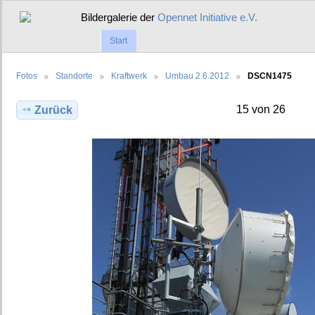
Bildergalerie der
Opennet Initiative e.V.
Start
Fotos
Standorte
Kraftwerk
Umbau 2.6.2012
DSCN1475
15 von 26
Zurück