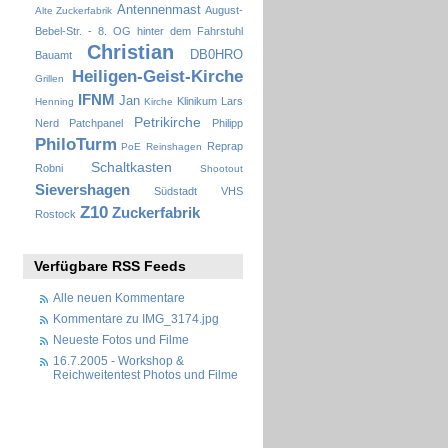
Antennenmast
August-
Alte Zuckerfabrik
Bebel-Str. - 8. OG hinter dem Fahrstuhl
Christian
DB0HRO
Bauamt
Heiligen-Geist-Kirche
Grillen
IFNM
Jan
Klinikum
Lars
Henning
Kirche
Petrikirche
Nerd
Patchpanel
Philipp
PhiloTurm
Reprap
PoE
Reinshagen
Schaltkasten
Robni
Shootout
Sievershagen
Südstadt
VHS
Z10
Zuckerfabrik
Rostock
Verfügbare RSS Feeds
Alle neuen Kommentare
Kommentare zu IMG_3174.jpg
Neueste Fotos und Filme
16.7.2005 - Workshop &
Reichweitentest Photos und Filme