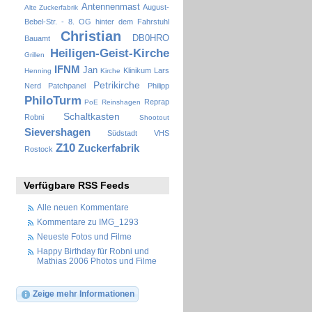
Antennenmast
August-
Alte Zuckerfabrik
Bebel-Str. - 8. OG hinter dem Fahrstuhl
Christian
DB0HRO
Bauamt
Heiligen-Geist-Kirche
Grillen
IFNM
Jan
Klinikum
Lars
Henning
Kirche
Petrikirche
Nerd
Patchpanel
Philipp
PhiloTurm
Reprap
PoE
Reinshagen
Schaltkasten
Robni
Shootout
Sievershagen
Südstadt
VHS
Z10
Zuckerfabrik
Rostock
Verfügbare RSS Feeds
Alle neuen Kommentare
Kommentare zu IMG_1293
Neueste Fotos und Filme
Happy Birthday für Robni und
Mathias 2006 Photos und Filme
Zeige mehr Informationen