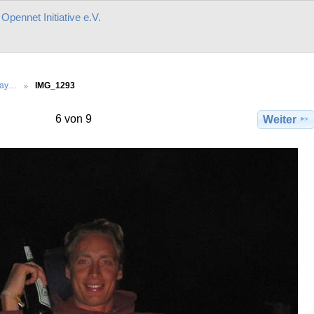
r
Opennet Initiative e.V.
day…
IMG_1293
6 von 9
Weiter