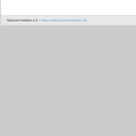
Opennet Initiative e.V. ·
https://www.opennet-initiative.de/