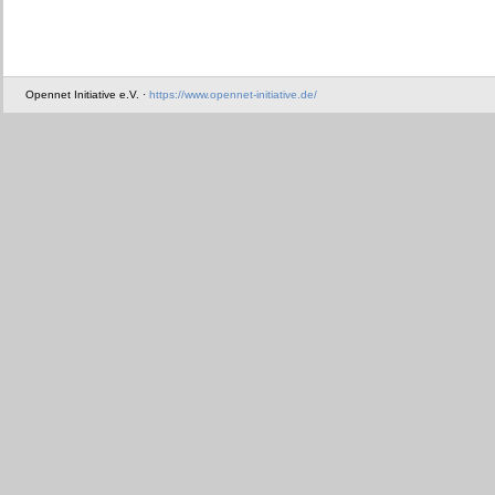
Opennet Initiative e.V. ·
https://www.opennet-initiative.de/