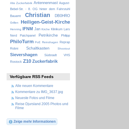
Antennenmast
August-
Alte Zuckerfabrik
Bebel-Str. - 8. OG hinter dem Fahrstuhl
Christian
DB0HRO
Bauamt
Heiligen-Geist-Kirche
Grillen
IFNM
Jan
Klinikum
Lars
Henning
Kirche
Petrikirche
Nerd
Patchpanel
Philipp
PhiloTurm
Reprap
PoE
Reinshagen
Schaltkasten
Robni
Shootout
Sievershagen
Südstadt
VHS
Z10
Zuckerfabrik
Rostock
Verfügbare RSS Feeds
Alle neuen Kommentare
Kommentare zu IMG_3637.jpg
Neueste Fotos und Filme
Reise Djursland 2005 Photos und
Filme
Zeige mehr Informationen