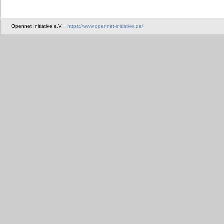
Opennet Initiative e.V. ·
https://www.opennet-initiative.de/