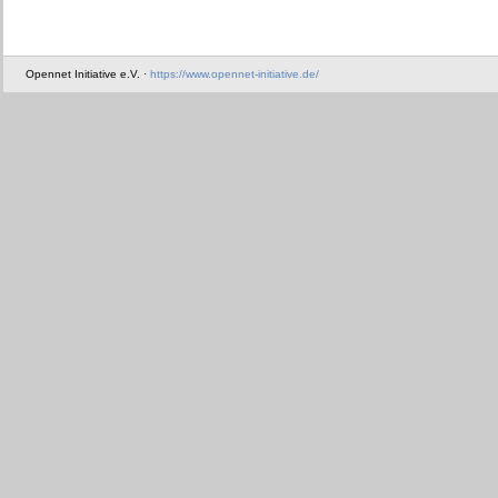
Opennet Initiative e.V. ·
https://www.opennet-initiative.de/