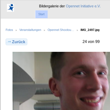
Bildergalerie der
Opennet Initiative e.V.
Start
Fotos
Veranstaltungen
Opennet Shootou…
IMG_2497.jpg
24 von 99
Zurück