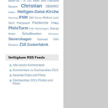
Bebel-Str. - 8. OG hinter dem Fahrstuhl
Christian
DB0HRO
Bauamt
Heiligen-Geist-Kirche
Grillen
IFNM
Jan
Klinikum
Lars
Henning
Kirche
Petrikirche
Nerd
Patchpanel
Philipp
PhiloTurm
Reprap
PoE
Reinshagen
Schaltkasten
Robni
Shootout
Sievershagen
Südstadt
VHS
Z10
Zuckerfabrik
Rostock
Verfügbare RSS Feeds
Alle neuen Kommentare
Kommentare zu Dachausbau 2021
Neueste Fotos und Filme
Dachausbau 2021 Photos und
Filme