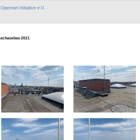
r
Opennet Initiative e.V.
achausbau 2021