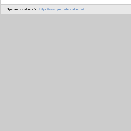
Opennet Initiative e.V. ·
https://www.opennet-initiative.de/