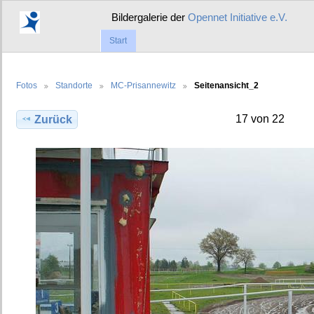
Bildergalerie der
Opennet Initiative e.V.
Start
Fotos
Standorte
MC-Prisannewitz
Seitenansicht_2
17 von 22
Zurück