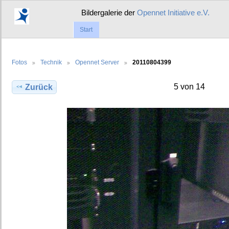
Bildergalerie der
Opennet Initiative e.V.
Start
Fotos
Technik
Opennet Server
20110804399
5 von 14
Zurück