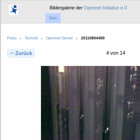
Bildergalerie der
Opennet Initiative e.V.
Start
Fotos
Technik
Opennet Server
20110804400
4 von 14
Zurück